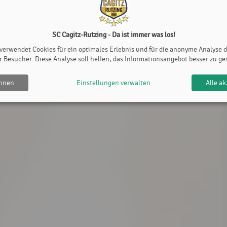
SC Cagitz-Rutzing - Da ist immer was los!
 verwendet Cookies für ein optimales Erlebnis und für die anonyme Analyse 
r Besucher. Diese Analyse soll helfen, das Informationsangebot besser zu ge
ehnen
Einstellungen verwalten
Alle ak