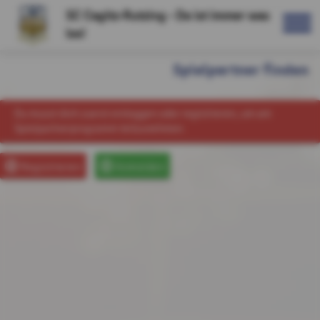
SC Cagitz-Rutzing - Da ist immer was
los!
Spielpartner finden
Du musst dich zuerst einloggen oder registrieren, um am
Spielpartnerprogramm teilzunehmen.
Registrieren
Anmelden