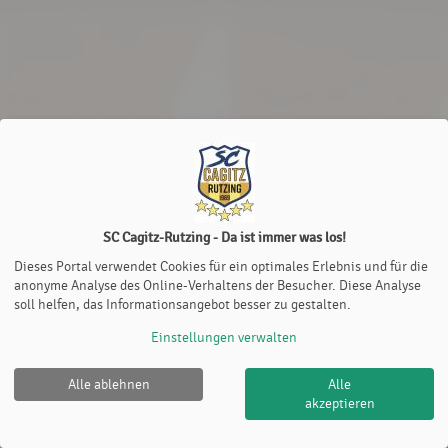
SC Cagitz-Rutzing - Da ist immer was los!
Dieses Portal verwendet Cookies für ein optimales Erlebnis und für die
anonyme Analyse des Online-Verhaltens der Besucher. Diese Analyse
soll helfen, das Informationsangebot besser zu gestalten.
Einstellungen verwalten
Alle ablehnen
Alle
SC Cagitz-Rutzing - Da ist immer was los! |
Impressum
|
akzeptieren
Datenschutz- und Nutzungsbedingungen
|
Cookie Policy
© 2012-2026
eTennis