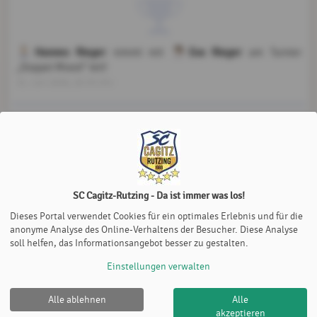
Hannes Rieger
Eva Rieger
nimmt mit
am Turnier
„Doppel Mixed” teil!
31. Juli 2026, 20:55 Uhr
SC Cagitz-Rutzing - Da ist immer was los!
Dieses Portal verwendet Cookies für ein optimales Erlebnis und für die
anonyme Analyse des Online-Verhaltens der Besucher. Diese Analyse
soll helfen, das Informationsangebot besser zu gestalten.
Einstellungen verwalten
Alle ablehnen
Alle
SC Cagitz-Rutzing - Da ist immer was los! |
Impressum
|
akzeptieren
Datenschutz- und Nutzungsbedingungen
|
Cookie Policy