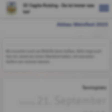
SC Cagitz-Rutzing - Da ist immer was
los!
Abbau Weinfest 2025
Wir ersuchen euch um Mithilfe beim Aufbau. Bitte tragt euch
hier ein, damit wir einen Überblick haben, mit wievielen
Helfern wir rechnen können.
Tennisplatz
21. September
Sonntag,