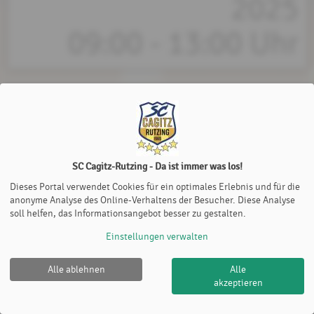
2025
09:00 - 13:00 Uhr
Du musst dich vorher einloggen, um dich dazu anmelden zu
können!
SC Cagitz-Rutzing - Da ist immer was los!
Dieses Portal verwendet Cookies für ein optimales Erlebnis und für die
anonyme Analyse des Online-Verhaltens der Besucher. Diese Analyse
soll helfen, das Informationsangebot besser zu gestalten.
Einstellungen verwalten
Alle ablehnen
Alle
SC Cagitz-Rutzing - Da ist immer was los! |
Impressum
|
akzeptieren
Datenschutz- und Nutzungsbedingungen
|
Cookie Policy
© 2012-2026
eTennis